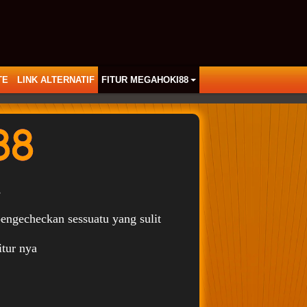
TE
LINK ALTERNATIF
FITUR MEGAHOKI88
88
,
gecheckan sessuatu yang sulit
itur nya