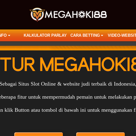
NFO
KALKULATOR PARLAY
CARA BETTING
VIDEO-WEBSI
ITUR MEGAHOKI
Sebagai Situs Slot Online & website judi terbaik di Indonesia
apa fitur untuk mempermudah pemain untuk melakukan pen
n klik Button atau tombol di bawah ini untuk menggunakan f