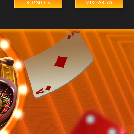
RTP SLOTS
MIX PARLAY