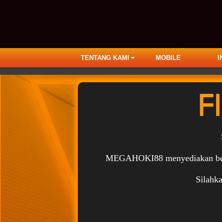
TENTANG KAMI
MOBILE
I
F
MEGAHOKI88 menyediakan beber
Silahka