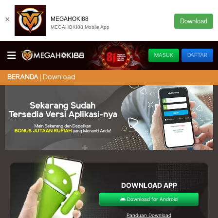
×
MEGAHOKI88
Download
MEGAHOKI88 Mobile App
MASUK
DAFTAR
Download
BERANDA
DOWNLOAD APP
Download for Android
Panduan Download