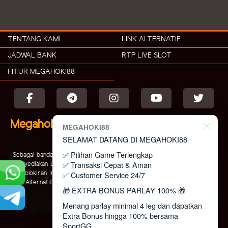
TENTANG KAMI
LINK ALTERNATIF
JADWAL BANK
RTP LIVE SLOT
FITUR MEGAHOKI88
Megahoki88 Situs Slot RTP Tertinggi dan
MEGAHOKI88
Terbaik di Indonesia
SELAMAT DATANG DI MEGAHOKI88
✅ Pilihan Game Terlengkap
Sebagai bandar judi online terbesar dan terpercaya, situs kami juga telah
✅ Transaksi Cepat & Aman
menyediakan Link Resmi untuk memudahkan pemain agar terhindar dari
✅ Customer Service 24/7
pemblokiran internet positif atau nawala. Situs resmi kami menyediakan
Link Alternatif agar dapat mengakses
Megahoki88 Login
.
🎁 EXTRA BONUS PARLAY 100% 🎁
Menang parlay minimal 4 leg dan dapatkan
Extra Bonus hingga 100% bersama
SportGG