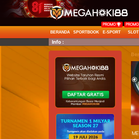
PROMO
PROM
BERANDA
SPORTBOOK
E-SPORT
SLOT
Info :
Be
MEG