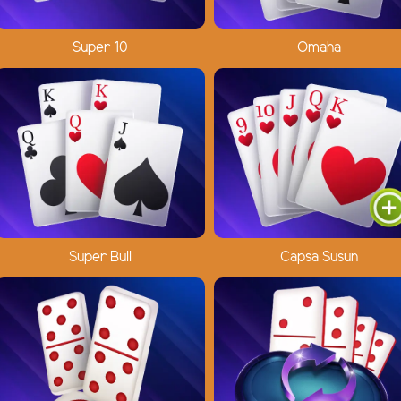
Super 10
Omaha
Super Bull
Capsa Susun