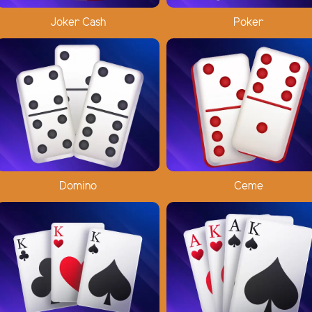
Joker Cash
Poker
Domino
Ceme