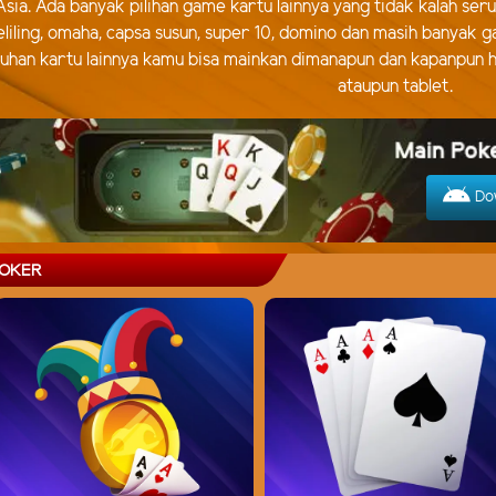
Asia. Ada banyak pilihan game kartu lainnya yang tidak kalah s
eliling, omaha, capsa susun, super 10, domino dan masih banyak 
ruhan kartu lainnya kamu bisa mainkan dimanapun dan kapanpun 
ataupun tablet.
Dow
OKER