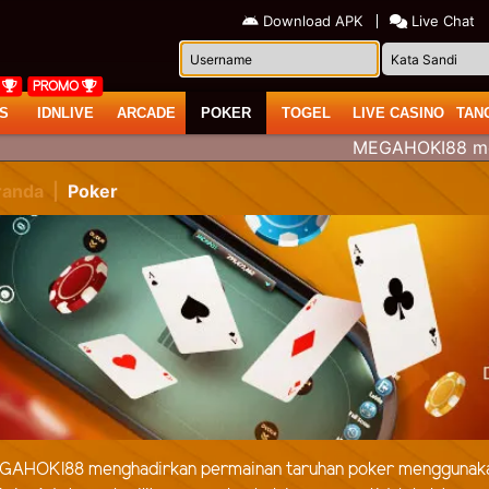
Download APK
Live Chat
O
PROMO
S
IDNLIVE
ARCADE
POKER
TOGEL
LIVE CASINO
TAN
MEGAHOKI88 menghadirkan sistem DEPOS
randa
Poker
AHOKI88 menghadirkan permainan taruhan poker menggunakan u