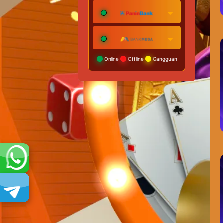
Online
Offline
Gangguan